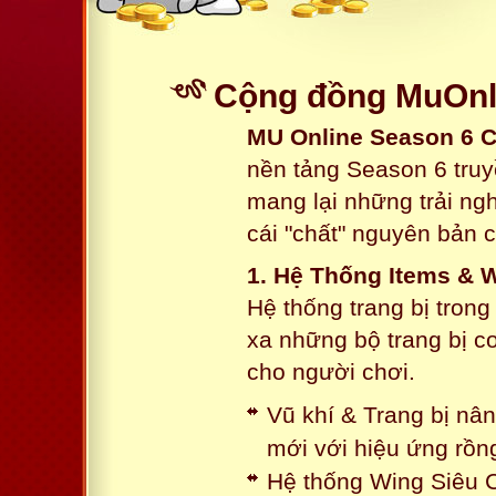
Cộng đồng MuOnli
MU Online Season 6 
nền tảng Season 6 truy
mang lại những trải n
cái "chất" nguyên bản 
1. Hệ Thống Items & 
Hệ thống trang bị tron
xa những bộ trang bị c
cho người chơi.
Vũ khí & Trang bị nâ
mới với hiệu ứng rồn
Hệ thống Wing Siêu C