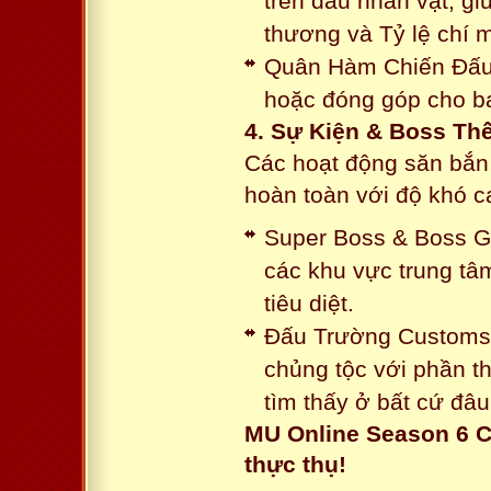
trên đầu nhân vật, gi
thương và Tỷ lệ chí 
Quân Hàm Chiến Đấu:
hoặc đóng góp cho ba
4. Sự Kiện & Boss Thế
Các hoạt động săn bắn 
hoàn toàn với độ khó 
Super Boss & Boss Gui
các khu vực trung tâ
tiêu diệt.
Đấu Trường Customs: 
chủng tộc với phần t
tìm thấy ở bất cứ đâu
MU Online Season 6 C
thực thụ!