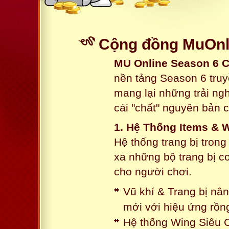
Cộng đồng MuOnli
MU Online Season 6 
nền tảng Season 6 truy
mang lại những trải n
cái "chất" nguyên bản 
1. Hệ Thống Items & 
Hệ thống trang bị tron
xa những bộ trang bị c
cho người chơi.
Vũ khí & Trang bị nâ
mới với hiệu ứng rồn
Hệ thống Wing Siêu C