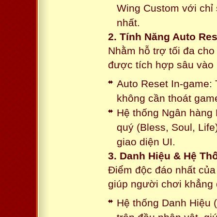
Wing Custom với chỉ 
nhất.
2. Tính Năng Auto Res
Nhằm hỗ trợ tối đa cho
được tích hợp sâu vào h
Auto Reset In-game: 
không cần thoát game
Hệ thống Ngân hàng N
quý (Bless, Soul, Life
giao diện UI.
3. Danh Hiệu & Hệ T
Điểm độc đáo nhất của 
giúp người chơi khẳng 
Hệ thống Danh Hiệu (T